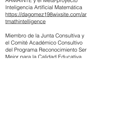
ARMAINTE
y el Meta-proyecto
Inteligencia Artificial Matemática
https://dagomez198wixsite.com/ar
tmathintelligence
Miembro de la Junta Consultiva y
el Comité Académico Consultivo
del Programa Reconocimiento Ser
Mejor para la Calidad Educativa.
Secretaría de Educación de
Medellín.
Miembro Co-Fundador de la Red
Colombiana de Electrónica de
Avanzado REAR.
CONTACTO:
visionrealcognitiva@gmail.com